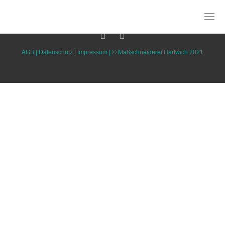
AGB
|
Datenschutz
|
Impressum
| ©
Maßschneiderei Hartwich 2021