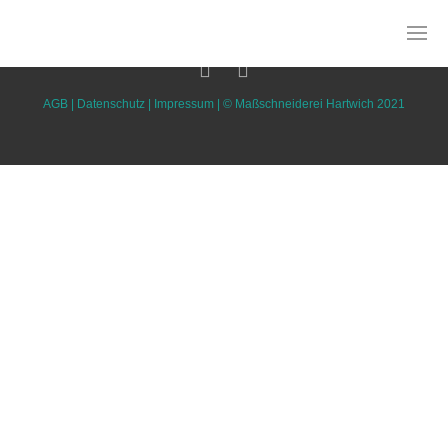
AGB
|
Datenschutz
|
Impressum
| ©
Maßschneiderei Hartwich 2021