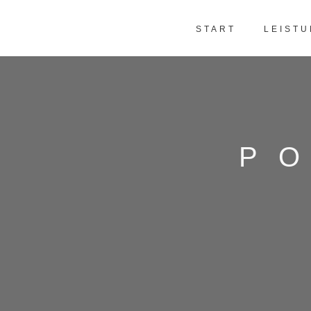
START
LEIST
P